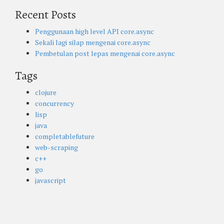
Recent Posts
Penggunaan high level API core.async
Sekali lagi silap mengenai core.async
Pembetulan post lepas mengenai core.async
Tags
clojure
concurrency
lisp
java
completablefuture
web-scraping
c++
go
javascript